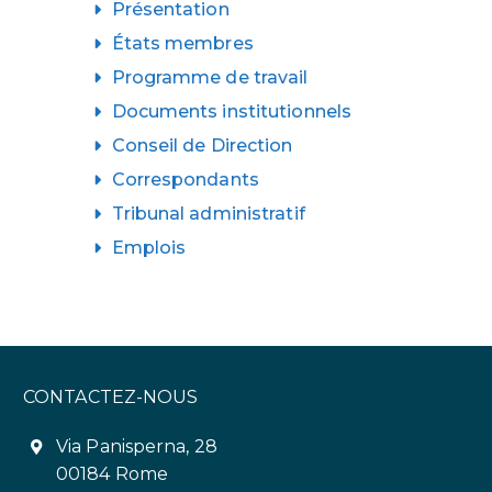
Présentation
États membres
Programme de travail
Documents institutionnels
Conseil de Direction
Correspondants
Tribunal administratif
Emplois
CONTACTEZ-NOUS
Via Panisperna, 28
00184 Rome