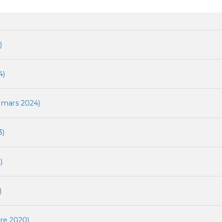
)
4)
1 mars 2024)
3)
)
)
re 2020)