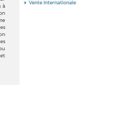
Vente Internationale
s à
ion
mme
les
ion
es
 ou
 et