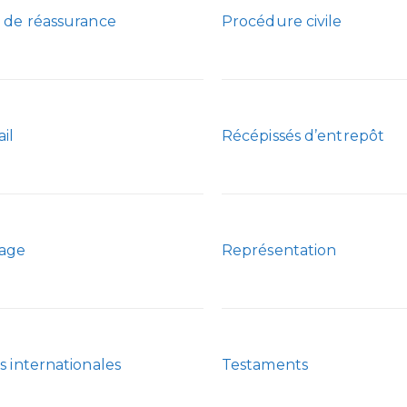
 de réassurance
Procédure civile
ail
Récépissés d’entrepôt
sage
Représentation
s internationales
Testaments