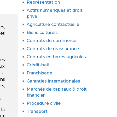
Représentation
Actifs numériques et droit
privé
Agriculture contractuelle
s,
Biens culturels
 et
Contrats du commerce
Contrats de réassurance
Contrats en terres agricoles
des
Crédit-bail
aux
 au
Franchisage
ens
Garanties internationales
rs,
Marchés de capitaux & droit
financier
.
Procédure civile
 la
Transport
our