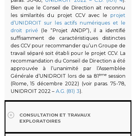
paras. 50-60,
UNIDROIT 2022 – C.D. (101) 4
).
Bien que le Conseil de Direction ait reconnu
les similarités du projet CCV avec le
projet
d’UNIDROIT sur les actifs numériques et le
droit privé
(le “Projet ANDP”), il a identifié
suffisamment de caractéristiques distinctes
des CCV pour recommander qu’un Groupe de
travail séparé soit établi pour le projet CCV. La
recommandation du Conseil de Direction a été
approuvée à l’unanimité par l’Assemblée
ème
Générale d’UNIDROIT lors de sa 81
session
(Rome, 15 décembre 2022) (voir paras. 75-78,
UNIDROIT 2022 –
A.G. (81) 3
).
CONSULTATION ET TRAVAUX
EXPLORATOIRES