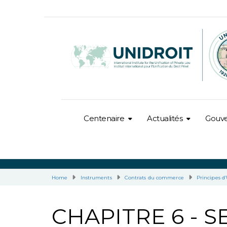
Centenaire
Actualités
Gouv
Home
Instruments
Contrats du commerce
Principes d
CHAPITRE 6 - S