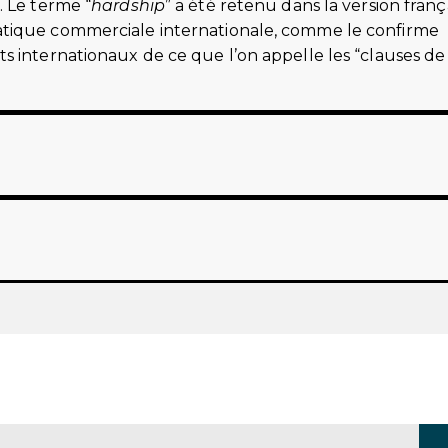
c. Le terme “
hardship
” a été retenu dans la version franç
atique commerciale internationale, comme le confirme
s internationaux de ce que l’on appelle les “clauses de