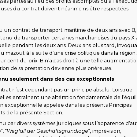
ses pertes au lieu des profits escomptés ou si l’exécuti
clauses du contrat doivent néanmoins être respectées.
lu un contrat de transport maritime de deux ans avec B,
t tenu de transporter certaines marchandises du pays X
suelle pendant les deux ans. Deux ans plus tard, invoqu
mazout à la suite d’une crise politique dans la région,
cent du prix. B n’a pas droit à une telle augmentati
ution de sa prestation devienne plus onéreuse.
enu seulement dans des cas exceptionnels
ontrat n’est cependant pas un principe absolu. Lorsque
elles entraînent une altération fondamentale de l’équil
ion exceptionnelle appelée dans les présents Principes
ants de la présente Section.
 par divers systèmes juridiques sous l’apparence d’au
e
”, “
Wegfall der Geschäftsgrundlage
”, imprévision,