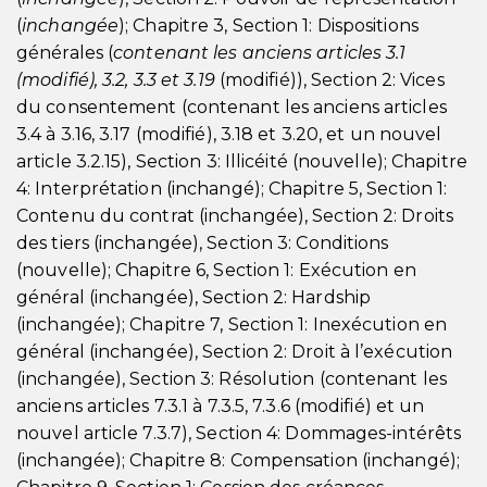
(
inchangée
); Chapitre 3, Section 1: Dispositions
générales (
contenant les anciens articles 3.1
(modifié), 3.2, 3.3 et 3.19
(modifié)), Section 2: Vices
du consentement (contenant les anciens articles
3.4 à 3.16, 3.17 (modifié), 3.18 et 3.20, et un nouvel
article 3.2.15), Section 3: Illicéité (nouvelle); Chapitre
4: Interprétation (inchangé); Chapitre 5, Section 1:
Contenu du contrat (inchangée), Section 2: Droits
des tiers (inchangée), Section 3: Conditions
(nouvelle); Chapitre 6, Section 1: Exécution en
général (inchangée), Section 2: Hardship
(inchangée); Chapitre 7, Section 1: Inexécution en
général (inchangée), Section 2: Droit à l’exécution
(inchangée), Section 3: Résolution (contenant les
anciens articles 7.3.1 à 7.3.5, 7.3.6 (modifié) et un
nouvel article 7.3.7), Section 4: Dommages-intérêts
(inchangée); Chapitre 8: Compensation (inchangé);