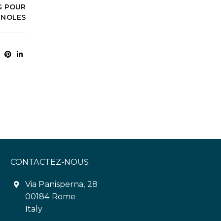
G POUR
GNOLES
CONTACTEZ-NOUS
Via Panisperna, 28
00184 Rome
Italy