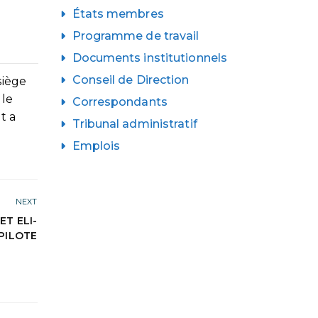
États membres
Programme de travail
Documents institutionnels
Conseil de Direction
siège
 le
Correspondants
t a
Tribunal administratif
Emplois
NEXT
T ELI-
PILOTE