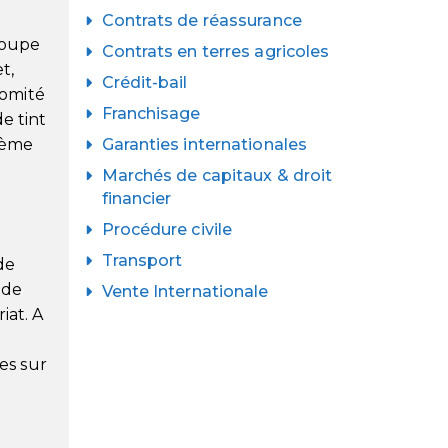
Contrats de réassurance
roupe
Contrats en terres agricoles
t,
Crédit-bail
Comité
Franchisage
e tint
sième
Garanties internationales
Marchés de capitaux & droit
financier
Procédure civile
Transport
de
nde
Vente Internationale
iat. A
es sur