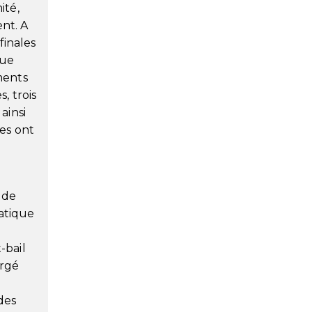
ité,
ent. A
finales
que
ments
, trois
ainsi
les ont
t de
atique
-bail
argé
des