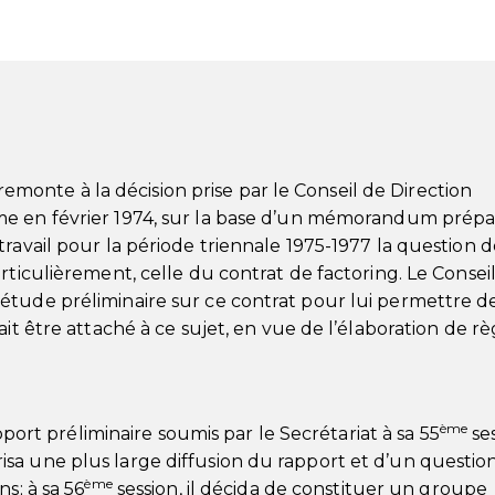
] remonte à la décision prise par le Conseil de Direction
e en février 1974, sur la base d’un mémorandum prépa
ravail pour la période triennale 1975-1977 la question d
rticulièrement, celle du contrat de factoring. Le Conseil
étude préliminaire sur ce contrat pour lui permettre d
it être attaché à ce sujet, en vue de l’élaboration de rè
ème
apport préliminaire soumis par le Secrétariat à sa 55
ses
sa une plus large diffusion du rapport et d’un questio
ème
s; à sa 56
session, il décida de constituer un groupe