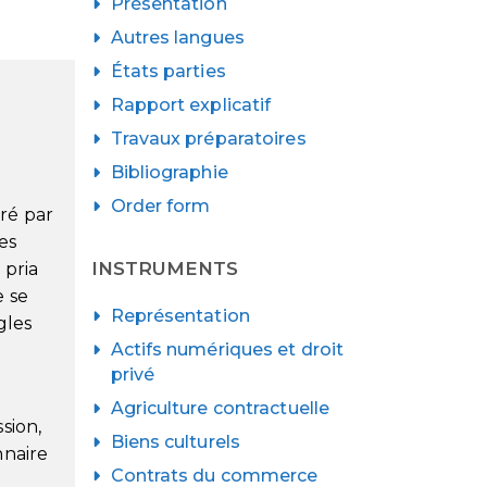
Présentation
Autres langues
États parties
Rapport explicatif
Travaux préparatoires
Bibliographie
Order form
ré par
es
INSTRUMENTS
 pria
e se
Représentation
gles
Actifs numériques et droit
privé
Agriculture contractuelle
sion,
Biens culturels
nnaire
Contrats du commerce