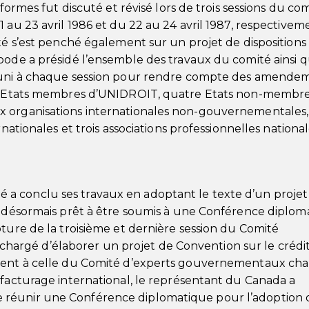
formes fut discuté et révisé lors de trois sessions du com
 au 23 avril 1986 et du 22 au 24 avril 1987, respectivem
té s’est penché également sur un projet de dispositions 
oode a présidé l’ensemble des travaux du comité ainsi 
réuni à chaque session pour rendre compte des amende
33 Etats membres d’UNIDROIT, quatre Etats non-membres
 organisations internationales non-gouvernementales, 
rnationales et trois associations professionnelles nationa
omité a conclu ses travaux en adoptant le texte d’un proje
l, désormais prêt à être soumis à une Conférence diplom
ôture de la troisième et dernière session du Comité
rgé d’élaborer un projet de Convention sur le crédit
ement à celle du Comité d’experts gouvernementaux ch
ffacturage international, le représentant du Canada a
 réunir une Conférence diplomatique pour l’adoption 