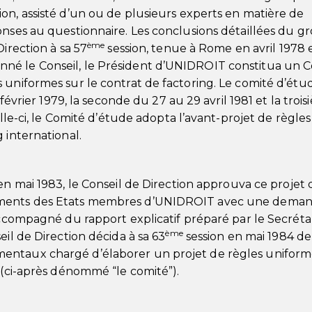
on, assisté d’un ou de plusieurs experts en matière de
onses au questionnaire. Les conclusions détaillées du g
ème
irection à sa 57
session, tenue à Rome en avril 1978 e
né le Conseil, le Président d’UNIDROIT constitua un 
 uniformes sur le contrat de factoring. Le comité d’étud
 février 1979, la seconde du 27 au 29 avril 1981 et la troi
elle-ci, le Comité d’étude adopta l’avant-projet de règles
 international.
n mai 1983, le Conseil de Direction approuva ce projet 
nements des Etats membres d’UNIDROIT avec une dema
accompagné du rapport explicatif préparé par le Secrétar
ème
eil de Direction décida à sa 63
session en mai 1984 de
entaux chargé d’élaborer un projet de règles uniform
l (ci-après dénommé “le comité”).