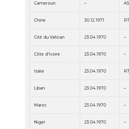
Cameroun
–
A
Chine
30.12.1971
R
Cité du Vatican
23.04.1970
–
Côte d’Ivoire
23.04.1970
–
Italie
23.04.1970
R
Liban
23.04.1970
–
Maroc
23.04.1970
–
Niger
23.04.1970
–