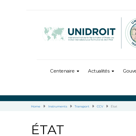
Centenaire
Actualités
Gouv
Home
Instruments
Transport
CCV
État
ÉTAT