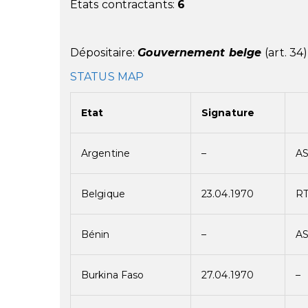
Etats contractants:
6
Dépositaire:
Gouvernement belge
(art. 34)
STATUS MAP
Etat
Signature
Argentine
–
A
Belgique
23.04.1970
R
Bénin
–
A
Burkina Faso
27.04.1970
–