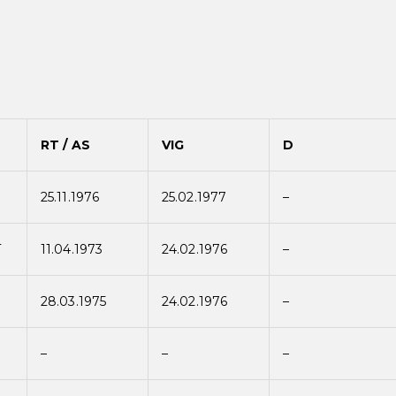
RT / AS
VIG
D
S
25.11.1976
25.02.1977
–
T
11.04.1973
24.02.1976
–
S
28.03.1975
24.02.1976
–
–
–
–