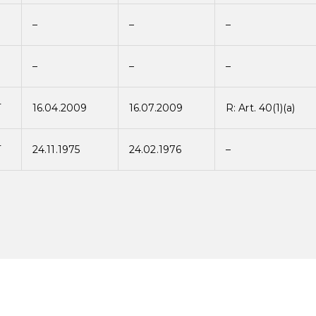
–
–
–
–
–
–
T
16.04.2009
16.07.2009
R: Art. 40(1)(a)
T
24.11.1975
24.02.1976
–