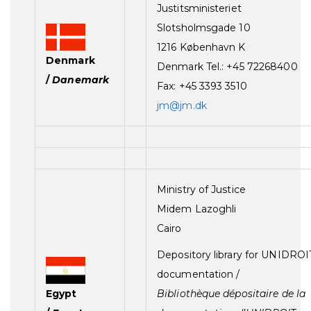
Justitsministeriet
Slotsholmsgade 10
1216 København K
Denmark
Denmark Tel.: +45 72268400
/
Danemark
Fax: +45 3393 3510
jm@jm.dk
Ministry of Justice
Midem Lazoghli
Cairo
Depository library for UNIDROI
documentation /
Egypt
Bibliothèque dépositaire de la