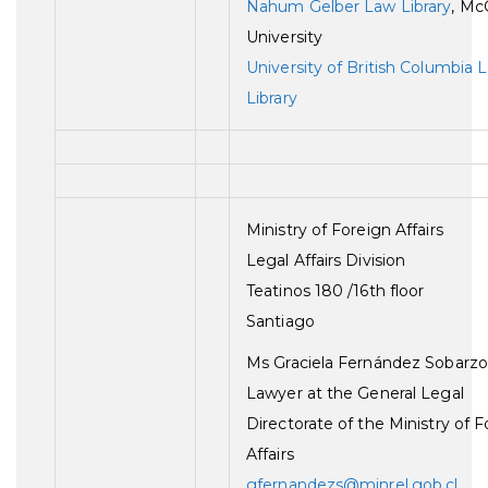
Nahum Gelber Law Library
, McG
University
University of British Columbia 
Library
Ministry of Foreign Affairs
Legal Affairs Division
Teatinos 180 /16th floor
Santiago
Ms Graciela Fernández Sobarzo
Lawyer at the General Legal
Directorate of the Ministry of 
Affairs
gfernandezs@minrel.gob.cl