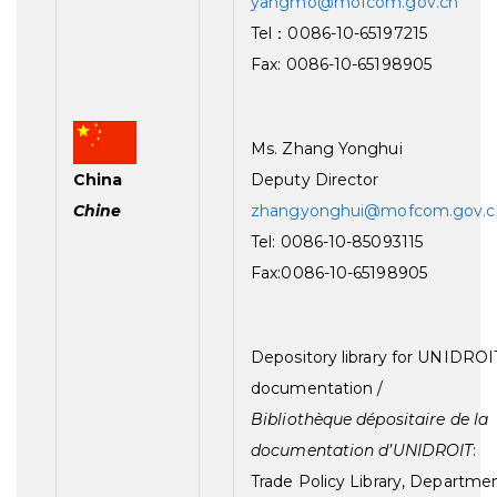
yangmo@mofcom.gov.cn
Tel：0086-10-65197215
Fax: 0086-10-65198905
Ms. Zhang Yonghui
China
Deputy Director
Chine
zhangyonghui@mofcom.gov.c
Tel: 0086-10-85093115
Fax:0086-10-65198905
Depository library for UNIDROI
documentation /
Bibliothèque dépositaire de la
documentation d’UNIDROIT
:
Trade Policy Library, Departmen