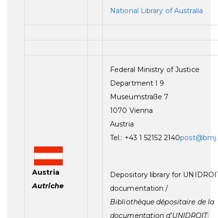
National Library of Australia
Federal Ministry of Justice
Department I 9
Museumstraße 7
1070 Vienna
Austria
Tel.: +43 1 52152 2140
post@bmj.
Austria
Depository library for UNIDROI
Autriche
documentation /
Bibliothèque dépositaire de la
documentation d’UNIDROIT
: