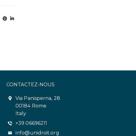
CONTACTEZ-NOUS
Via Panisperna, 28
00184 Rome
Italy
+39 06696211
info@unidroit.org