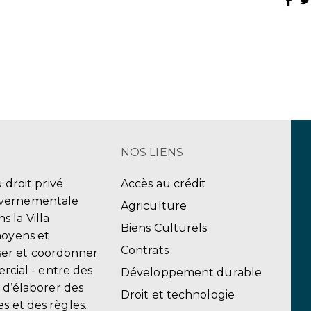
NOS LIENS
u droit privé
Accès au crédit
uvernementale
Agriculture
 la Villa
Biens Culturels
moyens et
Contrats
er et coordonner
ercial - entre des
Développement durable
, d’élaborer des
Droit et technologie
s et des règles.