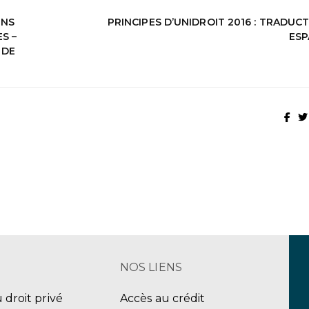
ENS
PRINCIPES D’UNIDROIT 2016 : TRADUC
S –
ES
 DE
NOS LIENS
u droit privé
Accès au crédit