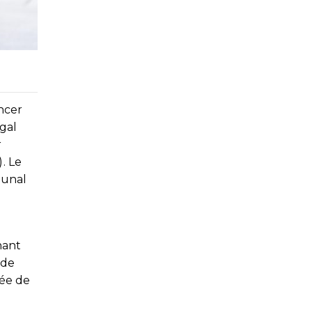
ncer
egal
r
. Le
bunal
nant
 de
rée de