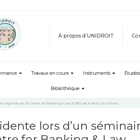
À propos d’UNIDROIT
Co
ernance
Travaux en cours
Instruments
Études
Bibliothèque
aire organisé par le Centre for Banking & Law (CBFL) de la NUS Law School
sidente lors d’un séminai
ntre for Banking & Law