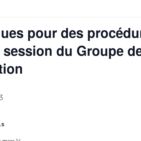
iques pour des procédu
 session du Groupe de 
tion
3
LS