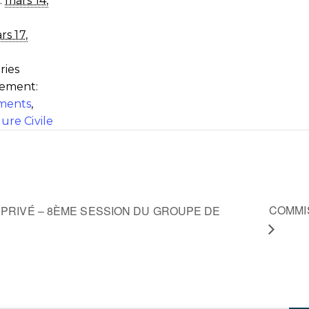
:
mars 14,
rs 17,
ries
ement:
ments
,
ure Civile
COMMI
 PRIVÉ – 8ÈME SESSION DU GROUPE DE