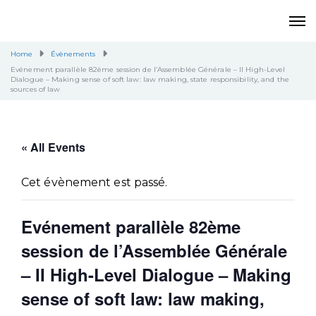
Home
Évènements
Evénement parallèle 82ème session de l’Assemblée Générale – II High-Level
Dialogue – Making sense of soft law: law making, state responsibility, and the
sources of law
« All Events
Cet évènement est passé.
Evénement parallèle 82ème
session de l’Assemblée Générale
– II High-Level Dialogue – Making
sense of soft law: law making,