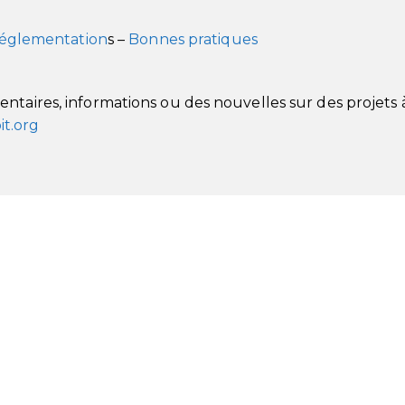
églementation
s –
Bonnes pratiques
taires, informations ou des nouvelles sur des projets 
it.org