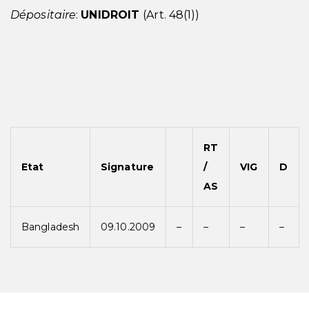
Dépositaire
:
UNIDROIT
(Art. 48(1))
RT
Etat
Signature
/
VIG
D
AS
Bangladesh
09.10.2009
–
–
–
–