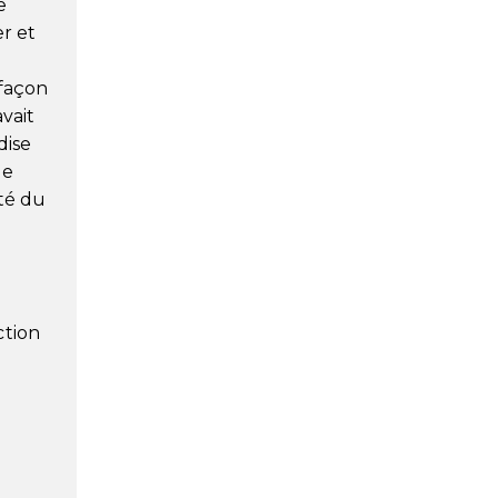
e
r et
 façon
vait
dise
le
ité du
ction