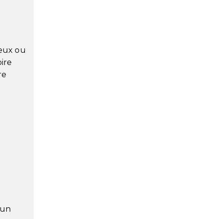
deux ou
pire
re
 un