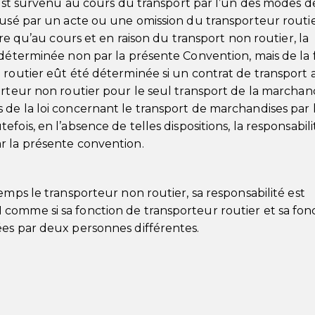
i est survenu au cours du transport par l’un des modes d
ausé par un acte ou une omission du transporteur routie
ire qu’au cours et en raison du transport non routier, la
 déterminée non par la présente Convention, mais de la
 routier eût été déterminée si un contrat de transport a
orteur non routier pour le seul transport de la marchan
de la loi concernant le transport de marchandises par 
fois, en l’absence de telles dispositions, la responsabil
r la présente convention.
emps le transporteur non routier, sa responsabilité est
comme si sa fonction de transporteur routier et sa fon
ées par deux personnes différentes.