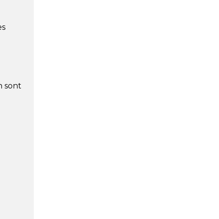
es
n sont