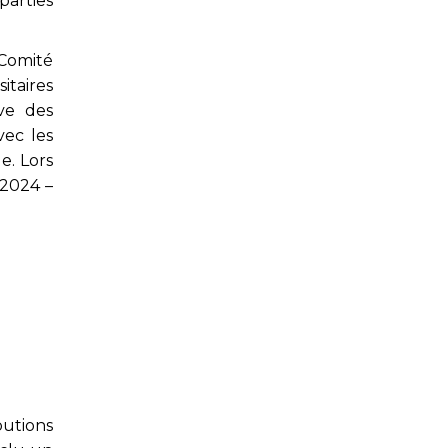
 parties
 Comité
itaires
ive des
vec les
e. Lors
 2024 –
utions