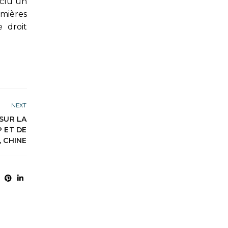
nclu un
emières
 droit
NEXT
SUR LA
 ET DE
 CHINE