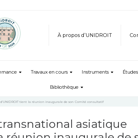
À propos d’UNIDROIT
Co
ernance
Travaux en cours
Instruments
Études
Bibliothèque
e d’UNIDROIT tient la réunion inaugurale de son Comité consultatif
transnational asiatique
a réunion inaugurale de 