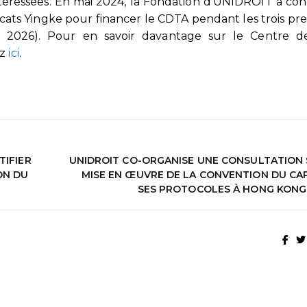
ntéressées. En mai 2024, la Fondation d’UNIDROIT a co
cats Yingke pour financer le CDTA pendant les trois pr
2026). Pour en savoir davantage sur le Centre de
ez
ici
.
TIFIER
UNIDROIT CO-ORGANISE UNE CONSULTATION 
ON DU
MISE EN ŒUVRE DE LA CONVENTION DU CAP
SES PROTOCOLES À HONG KONG,