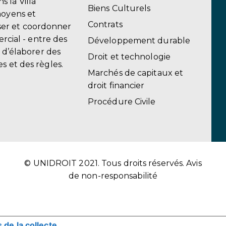
 la Villa
Biens Culturels
moyens et
Contrats
er et coordonner
ercial - entre des
Développement durable
, d’élaborer des
Droit et technologie
s et des règles.
Marchés de capitaux et
droit financier
Procédure Civile
© UNIDROIT 2021. Tous droits réservés.
Avis
de non-responsabilité
s de la collecte
VOS CHOIX EN MATIÈRE DE CONFIDE