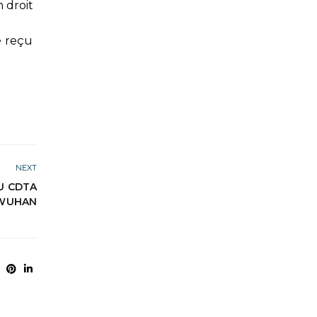
 droit
re reçu
NEXT
DU CDTA
 WUHAN