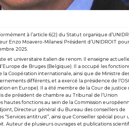
formément à l’article 6(2) du Statut organique d’UNIDR
eur Enzo Moavero-Milanesi Président d’UNIDROIT pou
tembre 2025.
te et universitaire italien de renom. Il enseigne actuel
 d’Europe de Bruges (Belgique). Il a occupé les fonction
de la Coopération internationale, ainsi que de Ministre de
ernements différents, et a exercé la présidence de l’O
ation en Europe). Il a été membre de la Cour de justice
is de président de chambre au Tribunal de l’Union
s hautes fonctions au sein de la Commission européenn
joint, Directeur général du Bureau des conseillers de
“Services antitrust”, ainsi que Conseiller spécial pour
it. Auteur de plusieurs ouvrages et publications scientif