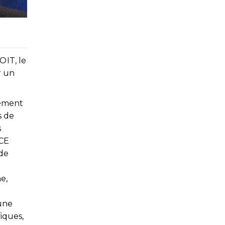
OIT, le
r un
lement
s de
s
SCE
 de
e,
 une
iques,