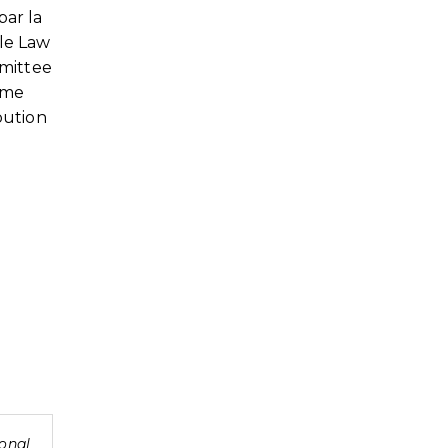
par la
 le Law
mmittee
Mme
bution
ional