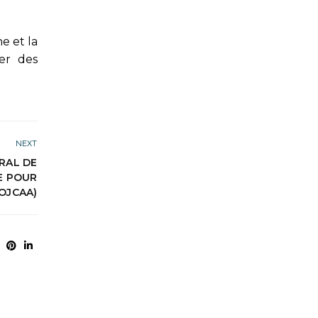
e et la
er des
NEXT
RAL DE
E POUR
(OJCAA)