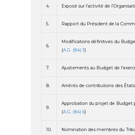
4.
Exposé sur l’activité de l’Organisa
5.
Rapport du Président de la Commi
Modifications définitives du Budge
6.
(
A.G. (84) 3
)
7.
Ajustements au Budget de l’exerci
8.
Arriérés de contributions des Éta
Approbation du projet de Budget 
9.
(
A.G. (84) 6
)
10.
Nomination des membres du Tribuna