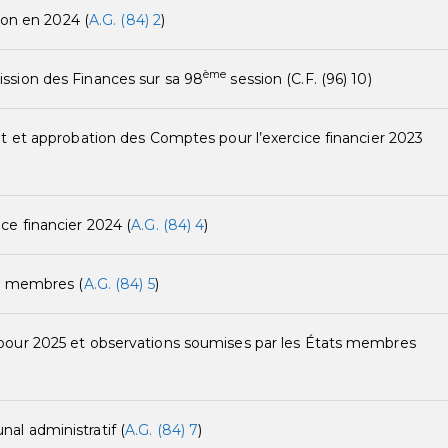
tion en 2024 (
A.G. (84) 2
)
ème
ssion des Finances sur sa 98
session (C.F. (96) 10)
t et approbation des Comptes pour l’exercice financier 2023
ce financier 2024 (
A.G. (84) 4
)
ts membres (
A.G. (84) 5
)
pour 2025 et observations soumises par les États membres
l administratif (
A.G. (84) 7
)