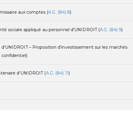
issaire aux comptes (
A.G. (84) 8
)
rité sociale appliqué au personnel d’UNIDROIT (
A.G. (84) 9
)
es d’UNIDROIT – Proposition d’investissement sur les marchés
 confidentiel)
entenaire d’UNIDROIT (
A.G. (84) 11
)