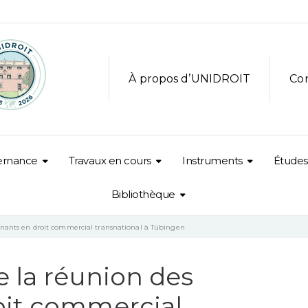
À propos d’UNIDROIT
Co
ernance
Travaux en cours
Instruments
Études
Bibliothèque
gnants en droit commercial transnational à Tübingen
e la réunion des
oit commercial