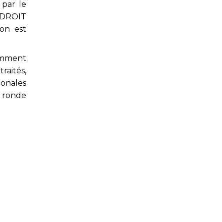
 par le
NIDROIT
ion est
amment
aités,
ionales
 ronde