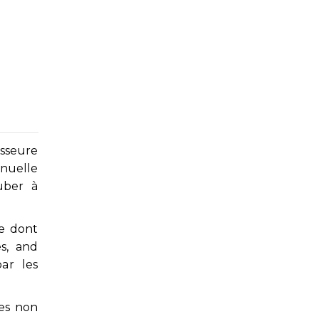
esseure
nnuelle
uber à
le dont
es, and
par les
ues non