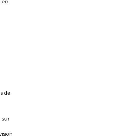
t en
és de
 sur
ision