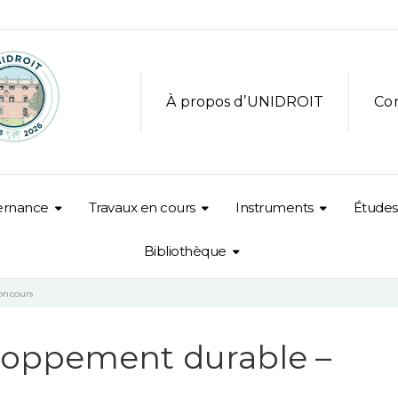
À propos d’UNIDROIT
Co
ernance
Travaux en cours
Instruments
Études
Bibliothèque
oncours
loppement durable –