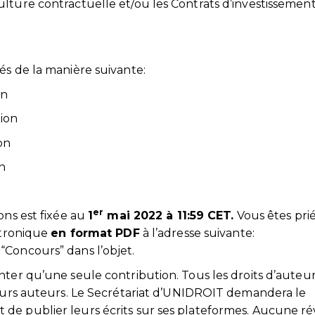
lture contractuelle et/ou les Contrats d’investissemen
és de la manière suivante:
on
tion
on
on
er
ons est fixée au
1
mai 2022 à 11:59 CET.
Vous êtes pri
ctronique
en format PDF
à l’adresse suivante:
“Concours” dans l’objet.
nter qu’une seule contribution. Tous les droits d’auteur
leurs auteurs. Le Secrétariat d’UNIDROIT demandera le
de publier leurs écrits sur ses plateformes. Aucune rév