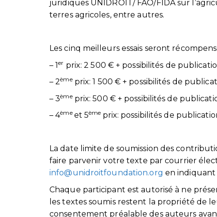
juridiques UNIDROIT/ FAO/FIDA sur l’agricu
terres agricoles, entre autres.
Les cinq meilleurs essais seront récompens
er
– 1
prix: 2 500 € + possibilités de publicati
ème
– 2
prix: 1 500 € + possibilités de publica
ème
– 3
prix: 500 € + possibilités de publicati
ème
ème
– 4
et 5
prix: possibilités de publicati
La date limite de soumission des contributi
faire parvenir votre texte par courrier éle
info@unidroitfoundation.org
en indiquant 
Chaque participant est autorisé à ne prése
les textes soumis restent la propriété de 
consentement préalable des auteurs avant 