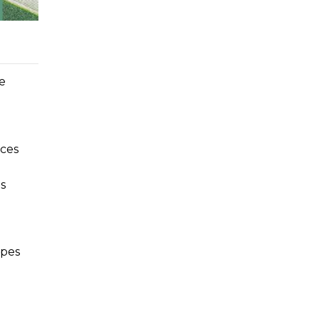
e
nces
s
ipes