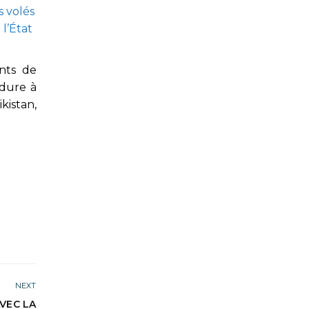
s volés
l’État
nts de
édure à
kistan,
NEXT
VEC LA