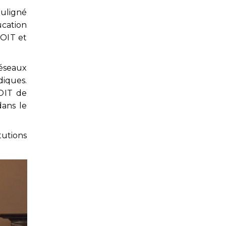
ouligné
ucation
ROIT et
éseaux
diques.
OIT de
dans le
tutions