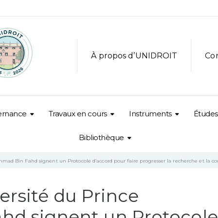
À propos d’UNIDROIT
Co
ernance
Travaux en cours
Instruments
Études
Bibliothèque
mad Bin Fahd signent un Protocole d’accord pour faire progresser la recherche et la c
ersité du Prince
d signent un Protocole