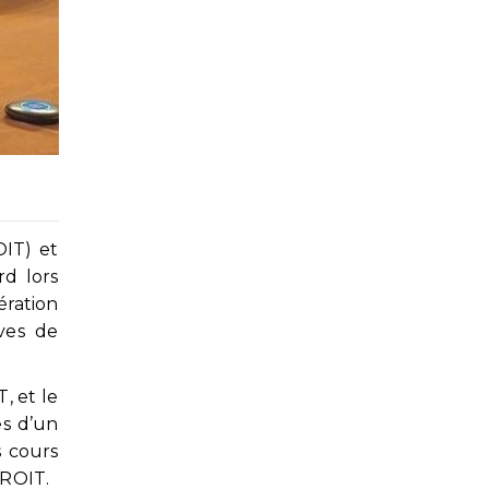
OIT) et
d lors
ération
ives de
, et le
es d’un
s cours
DROIT.