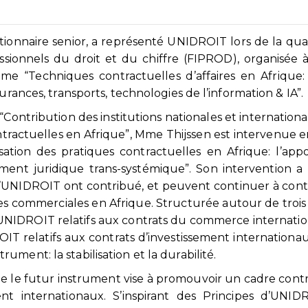
tionnaire senior, a représenté UNIDROIT lors de la qu
ssionnels du droit et du chiffre (FIPROD), organisée
e “Techniques contractuelles d’affaires en Afrique:
urances, transports, technologies de l’information & IA”.
 “Contribution des institutions nationales et international
tractuelles en Afrique”, Mme Thijssen est intervenue e
sation des pratiques contractuelles en Afrique: l’app
nt juridique trans-systémique”. Son intervention a 
d’UNIDROIT ont contribué, et peuvent continuer à cont
les commerciales en Afrique. Structurée autour de trois 
d’UNIDROIT relatifs aux contrats du commerce internation
IT relatifs aux contrats d’investissement internationaux
ment: la stabilisation et la durabilité.
e le futur instrument vise à promouvoir un cadre cont
ent internationaux. S’inspirant des Principes d’UNIDR