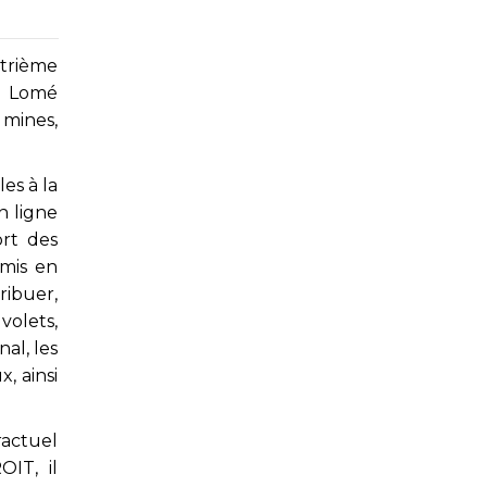
atrième
 à Lomé
 mines,
es à la
n ligne
ort des
mis en
ribuer,
volets,
al, les
, ainsi
ractuel
OIT, il