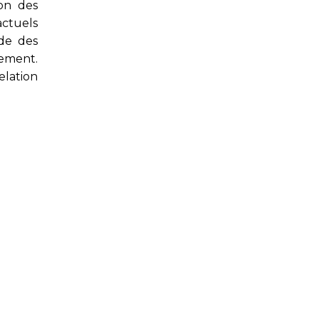
ion des
ctuels
de des
lement.
elation