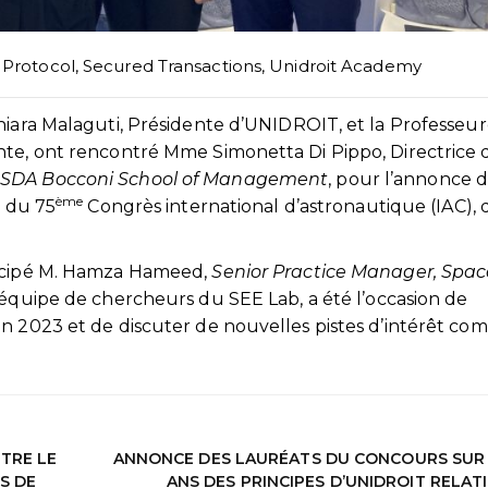
l Protocol
,
Secured Transactions
,
Unidroit Academy
hiara Malaguti, Présidente d’UNIDROIT, et la Professeu
nte, ont rencontré Mme Simonetta Di Pippo, Directrice 
a SDA Bocconi School of Management
, pour l’annonce d
ème
s du 75
Congrès international d’astronautique (IAC), 
ticipé M. Hamza Hameed,
Senior Practice Manager, Spac
 l’équipe de chercheurs du SEE Lab, a été l’occasion de
en 2023 et de discuter de nouvelles pistes d’intérêt c
TRE LE
ANNONCE DES LAURÉATS DU CONCOURS SUR 
S DE
ANS DES PRINCIPES D’UNIDROIT RELAT