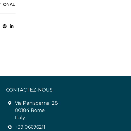
TIONAL
CONTACTEZ-NOUS
Via Panisperna, 28
00184 Rome
Italy
+39 06696211