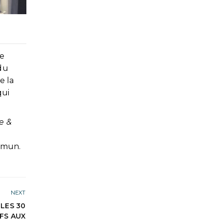
re
du
e la
qui
e &
ommun.
NEXT
LES 30
IFS AUX