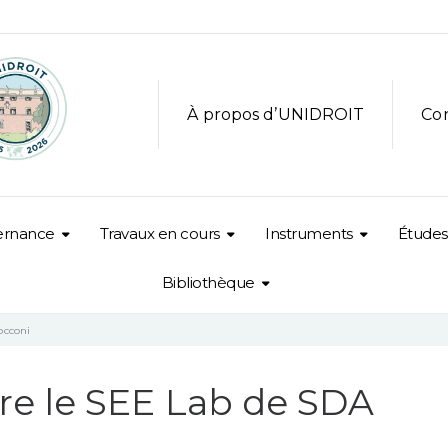
À propos d’UNIDROIT
Co
ernance
Travaux en cours
Instruments
Études
Bibliothèque
occoni
e le SEE Lab de SDA