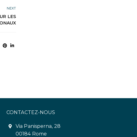
NEXT
UR LES
IONAUX
CONTACTEZ-NOUS
Via Panisperna, 28
00184 Rome