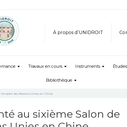
À propos d’UNIDROIT
Co
ernance
Travaux en cours
Instruments
Études
Bibliothèque
l’emploi des Nations Unies en Chine
té au sixième Salon de
ns Unies en Chine