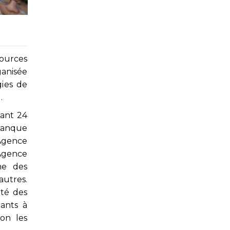
ources
ganisée
gies de
.
tant 24
Banque
Agence
Agence
me des
utres.
ité des
ants à
on les