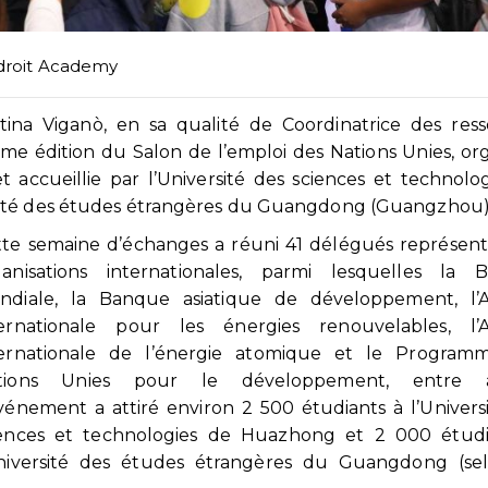
droit Academy
na Viganò, en sa qualité de Coordinatrice des ress
e édition du Salon de l’emploi des Nations Unies, or
t accueillie par l’Université des sciences et technolo
sité des études étrangères du Guangdong (Guangzhou)
tte semaine d’échanges a réuni 41 délégués représen
ganisations internationales, parmi lesquelles la 
ndiale, la Banque asiatique de développement, l’
ternationale pour les énergies renouvelables, l’
ternationale de l’énergie atomique et le Program
tions Unies pour le développement, entre a
vénement a attiré environ 2 500 étudiants à l’Univers
iences et technologies de Huazhong et 2 000 étudi
Université des études étrangères du Guangdong (sel