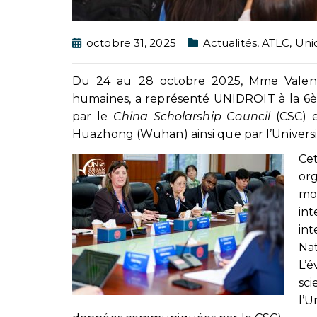
octobre 31, 2025
Actualités
,
ATLC
,
Uni
Du 24 au 28 octobre 2025, Mme Valenti
humaines, a représenté UNIDROIT à la 6èm
par le
China Scholarship Council
(CSC) e
Huazhong (Wuhan) ainsi que par l’Univer
Ce
or
mo
in
in
Na
L’é
sc
l’