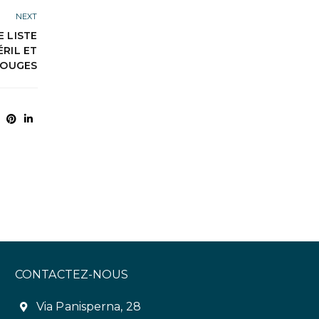
NEXT
E LISTE
RIL ET
ROUGES
CONTACTEZ-NOUS
Via Panisperna, 28