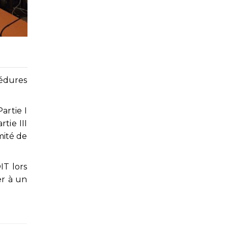
cédures
artie I
tie III
mité de
IT lors
er à un