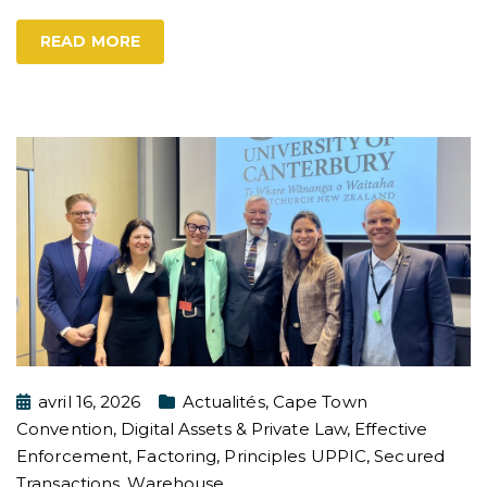
READ MORE
avril 16, 2026
Actualités
,
Cape Town
Convention
,
Digital Assets & Private Law
,
Effective
Enforcement
,
Factoring
,
Principles UPPIC
,
Secured
Transactions
,
Warehouse