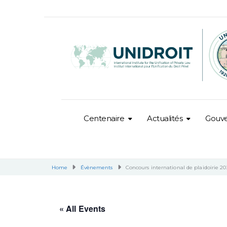
Centenaire
Actualités
Gouv
Home
Évènements
Concours international de plaidoirie 202
« All Events