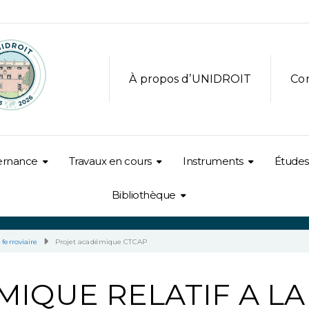
À propos d’UNIDROIT
Co
ernance
Travaux en cours
Instruments
Études
Bibliothèque
 ferroviaire
Projet académique CTCAP
IQUE RELATIF A LA