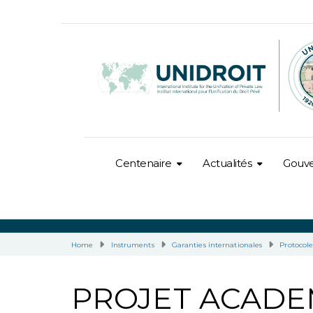
Centenaire
Actualités
Gouv
Home
Instruments
Garanties internationales
Protocole
PROJET ACADEM