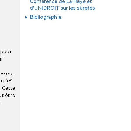
Conférence de La Haye et
d’UNIDROIT sur les sûretés
Bibliographie
e pour
ur
fesseur
qu’à £
. Cette
ut être
t