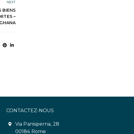
NEXT
S BIENS
RTES –
 GHANA
CONTACTEZ-NOUS
Via Panisperna, 28
00184 Rome