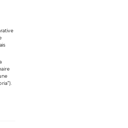
rative
e
ais
a
naire
 une
ria”).