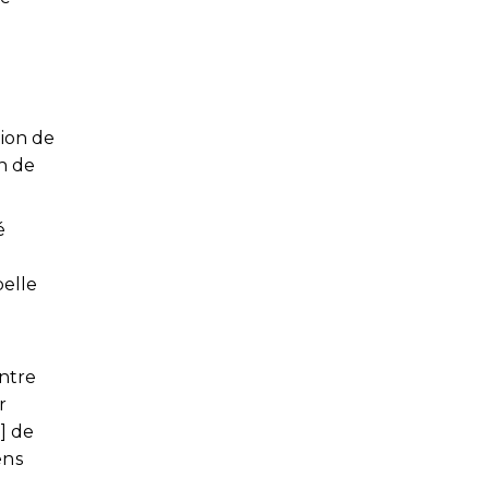
tion de
on de
é
u
pelle
entre
r
…] de
ens