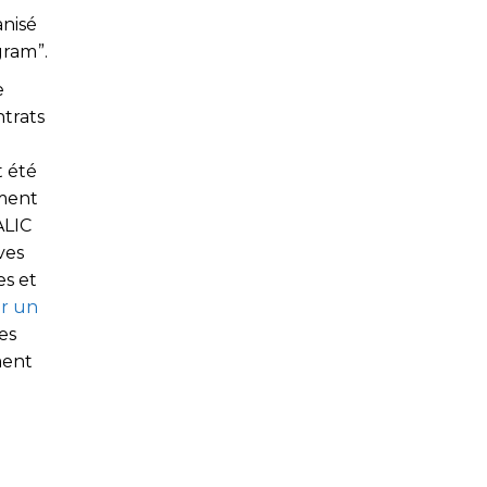
anisé
gram”.
e
ntrats
t été
ement
ALIC
ves
es et
ur un
es
ment