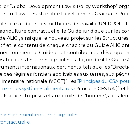
’atelier “Global Development Law & Policy Workshop” org
adre du “Law of Sustainable Development Graduate Pro
 rôle, le mandat et les méthodes de travail d’UNIDROIT; l
riculture contractuelle; le Guide juridique sur les co
ide ALIC), ainsi que le nouveau projet sur les Structures
ectif et le contenu de chaque chapitre du Guide ALIC on
iquer comment le Guide peut contribuer au développ
sable dans les terres agricoles. La façon dont le Guide 
ruments internationaux pertinents, tels que les “Directi
 des régimes fonciers applicables aux terres, aux pêch
limentaire nationale (VGGT)”, les “
Principes du CSA po
ure et les systèmes alimentaires
(Principes CFS RAI)” et l
atifs aux entreprises et aux droits de l’homme”, a égale
investissement en terres agricoles
contractuelle