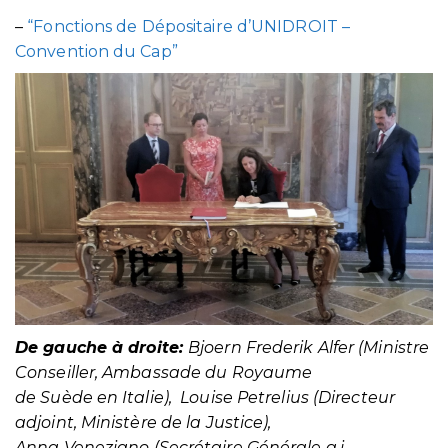
–
“Fonctions de Dépositaire d’UNIDROIT –
Convention du Cap”
De gauche à droite:
Bjoern Frederik Alfer (Ministre
Conseiller, Ambassade du Royaume
de Suède en Italie), Louise Petrelius (Directeur
adjoint, Ministère de la Justice),
Anna Veneziano (Secrétaire Générale a.i.,