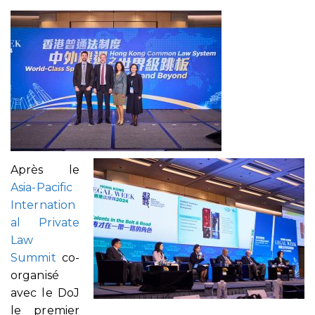
Après le
Asia-Pacific
Internation
al Private
Law
Summit
co-
organisé
avec le DoJ
le premier