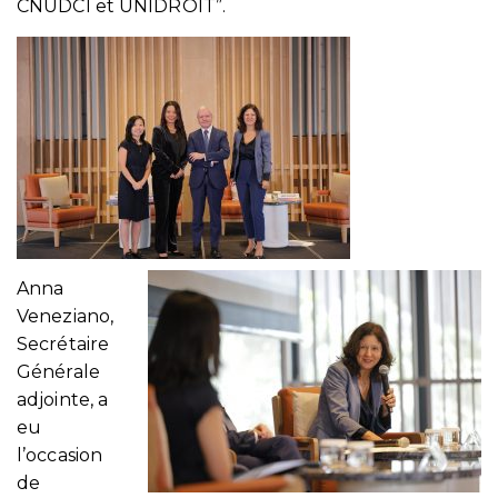
CNUDCI et UNIDROIT”.
Anna
Veneziano,
Secrétaire
Générale
adjointe, a
eu
l’occasion
de