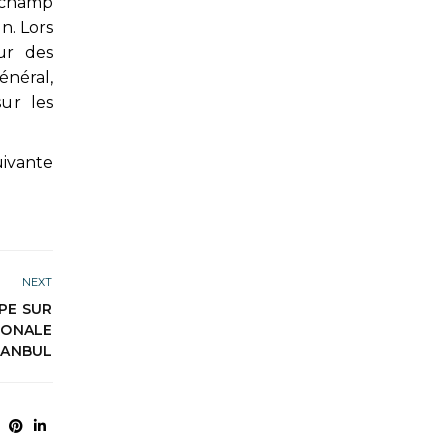
e champ
n. Lors
ur des
énéral,
ur les
vante
NEXT
PE SUR
IONALE
TANBUL