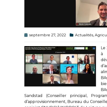
septembre 27, 2022
Actualités
,
Agricu
Le 
à 
dé
d’
al
BA
bi
BA
Sandstad (Conseiller principal, Pr
d’approvisionnement, Bureau du Conseille