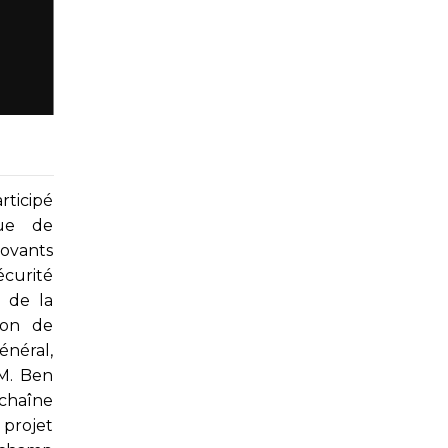
rticipé
que de
vants
curité
 de la
ion de
néral,
 M. Ben
chaîne
 projet