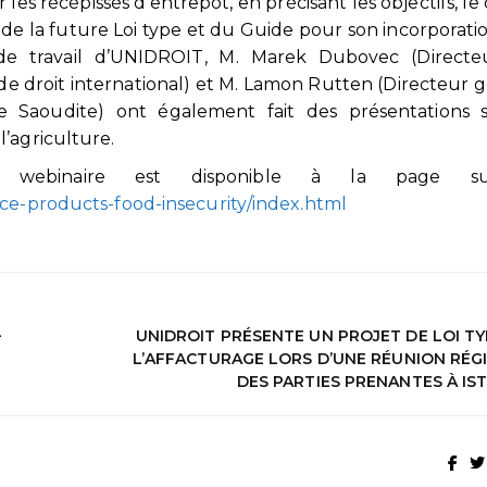
es récépissés d’entrepôt, en précisant les objectifs, l
es de la future Loi type et du Guide pour son incorporatio
de travail d’UNIDROIT, M. Marek Dubovec (Directe
e droit international) et M. Lamon Rutten (Directeur g
Saoudite) ont également fait des présentations s
’agriculture.
webinaire est disponible à la page sui
nce-products-food-insecurity/index.html
–
UNIDROIT PRÉSENTE UN PROJET DE LOI TY
L’AFFACTURAGE LORS D’UNE RÉUNION RÉG
DES PARTIES PRENANTES À IS