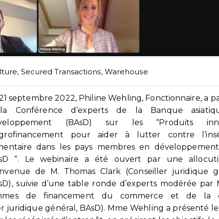
lture
,
Secured Transactions
,
Warehouse
21 septembre 2022, Philine Wehling, Fonctionnaire, a pa
la Conférence d’experts de la Banque asiati
veloppement (BAsD) sur les “Produits inno
agrofinancement pour aider à lutter contre l’insé
imentaire dans les pays membres en développement
sD “. Le webinaire a été ouvert par une allocut
envenue de M. Thomas Clark (Conseiller juridique gé
sD), suivie d’une table ronde d’experts modérée par
ogrammes de financement du commerce et de la 
r juridique général, BAsD). Mme Wehling a présenté le