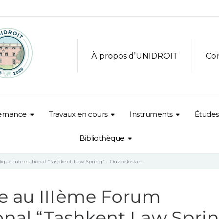
À propos d’UNIDROIT
Co
ernance
Travaux en cours
Instruments
Études
Bibliothèque
dique international “Tashkent Law Spring” – Ouzbékistan
e au IIIème Forum
ional “Tashkent Law Spri