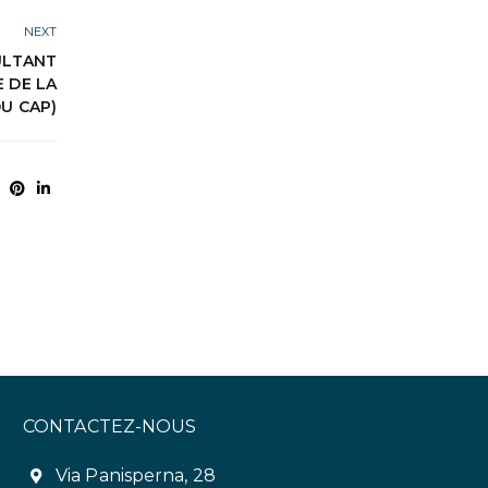
NEXT
ULTANT
 DE LA
U CAP)
CONTACTEZ-NOUS
Via Panisperna, 28