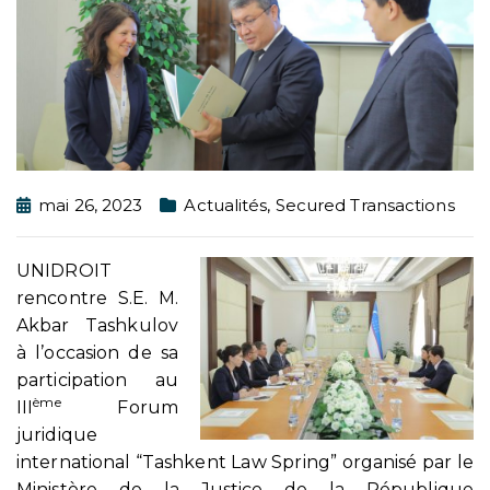
mai 26, 2023
Actualités
,
Secured Transactions
UNIDROIT
rencontre S.E. M.
Akbar Tashkulov
à l’occasion de sa
participation au
ème
III
Forum
juridique
international “Tashkent Law Spring” organisé par le
Ministère de la Justice de la République