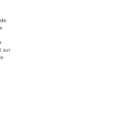
 de
e
r
t sur
 a