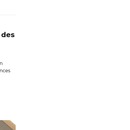
 des
en
ences