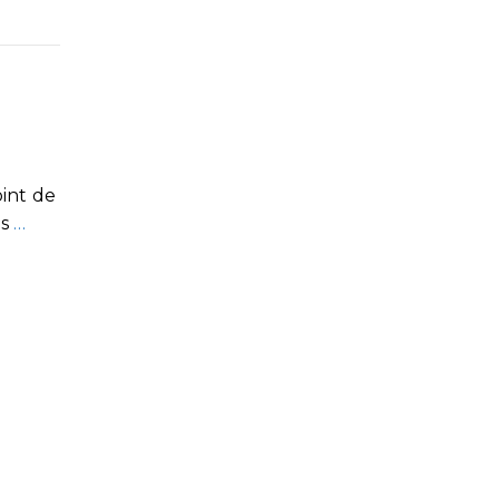
int de
es
…