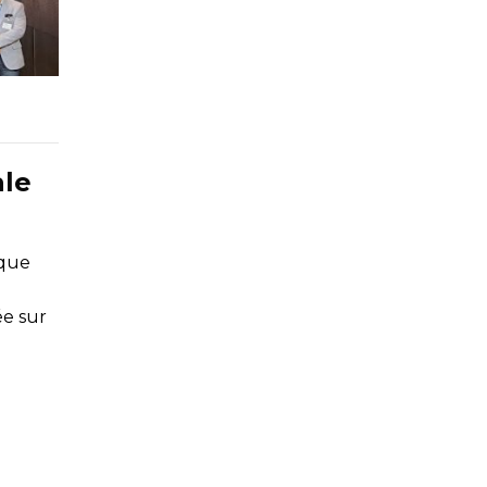
ale
nque
ée sur