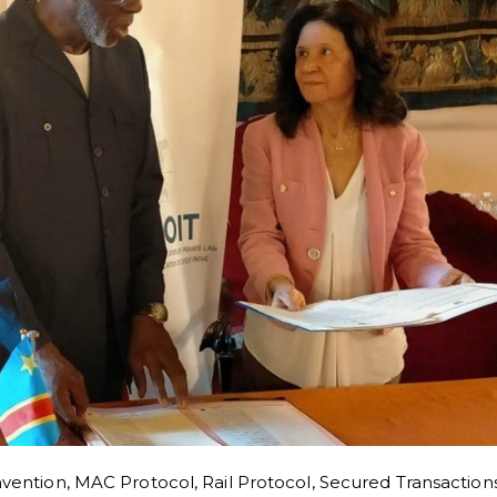
vention
,
MAC Protocol
,
Rail Protocol
,
Secured Transaction