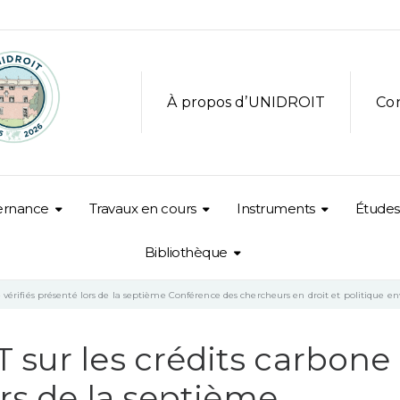
À propos d’UNIDROIT
Co
ernance
Travaux en cours
Instruments
Études
Bibliothèque
e vérifiés présenté lors de la septième Conférence des chercheurs en droit et politique
 sur les crédits carbone
ors de la septième