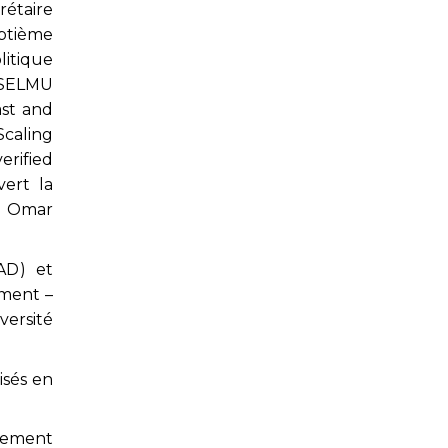
rétaire
eptième
tique
SSELMU
ast and
caling
rified
vert la
r Omar
AD) et
ement –
versité
isés en
gnement