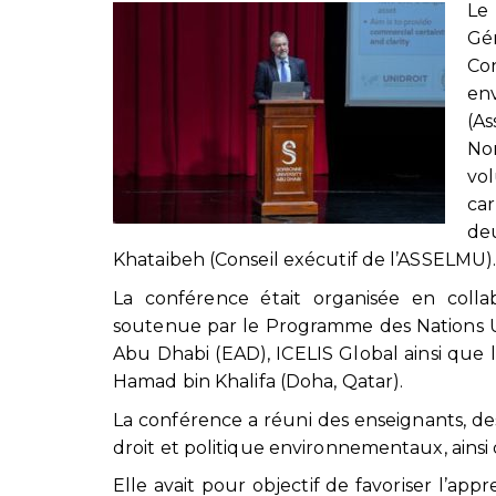
Le
Gén
Co
en
(As
No
vo
car
de
Khataibeh (Conseil exécutif de l’ASSELMU)
La conférence était organisée en coll
soutenue par le Programme des Nations U
Abu Dhabi (EAD), ICELIS Global ainsi que 
Hamad bin Khalifa (Doha, Qatar).
La conférence a réuni des enseignants, des 
droit et politique environnementaux, ainsi
Elle avait pour objectif de favoriser l’app