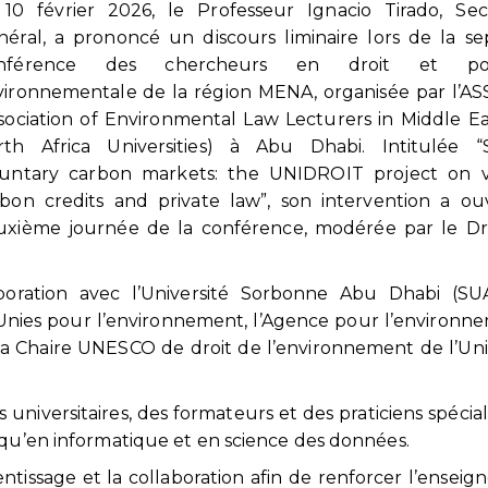
 10 février 2026, le Professeur Ignacio Tirado, Sec
éral, a prononcé un discours liminaire lors de la s
nférence des chercheurs en droit et poli
vironnementale de la région MENA, organisée par l’A
sociation of Environmental Law Lecturers in Middle E
rth Africa Universities) à Abu Dhabi. Intitulée “S
luntary carbon markets: the UNIDROIT project on ve
bon credits and private law”, son intervention a ou
uxième journée de la conférence, modérée par le D
.
aboration avec l’Université Sorbonne Abu Dhabi (SU
nies pour l’environnement, l’Agence pour l’environn
la Chaire UNESCO de droit de l’environnement de l’Uni
universitaires, des formateurs et des praticiens spécial
 qu’en informatique et en science des données.
rentissage et la collaboration afin de renforcer l’ensei