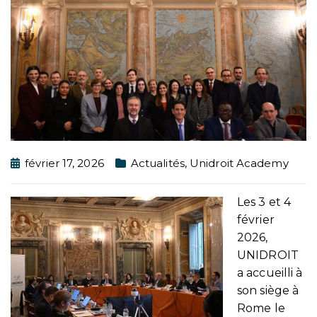
février 17, 2026
Actualités
,
Unidroit Academy
Les 3 et 4
février
2026,
UNIDROIT
a accueilli à
son siège à
Rome le